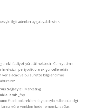
iyle ilgili adımları uygulayabilirsiniz.
in gerekli faaliyet yürütülmektedir. Cemiyetimiz
ilmeksizin periyodik olarak güncellenebilir.
m yer alacak ve bu surette bilgilendirme
bilirsiniz.
rvis Sağlayıcı:
Marketing
okie İsmi:
_fbp
acı:
Facebook reklam altyapısıyla kullanıcıları ilgi
anlarına göre yeniden hedeflememizi sağlar.