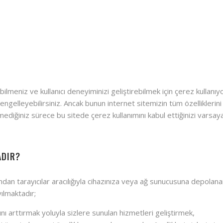
ilmeniz ve kullanıcı deneyiminizi geliştirebilmek için çerez kullanı
a engelleyebilirsiniz. Ancak bunun internet sitemizin tüm özelliklerini
rmediğiniz sürece bu sitede çerez kullanımını kabul ettiğinizi varsay
ADIR?
afından tarayıcılar aracılığıyla cihazınıza veya ağ sunucusuna depola
yılmaktadır;
ını arttırmak yoluyla sizlere sunulan hizmetleri geliştirmek,