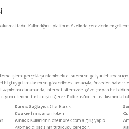
Sİ
 bulunmaktadır. Kullandığınız platform özelinde çerezlerin engellenmes
illeme işlemi gerçekleştirilebilmekte, sitemizin geliştirilebilmesi iç
el bilgi uygulamalarımızın gösterilmesi amacıyla, önceden haber ver
ik yapılması durumunda, internet sitemizde göze çarpan bir bildiri
son güncellenme tarihini işbu Çerez Politikası’nın en üst kısmında bula
Servis Sağlayıcı:
ChefBorek
Se
Cookie İsmi:
anonToken
Co
an
Amacı:
Kullanıcının chefborek.com’a giriş yapıp
Am
yapmadığı bilgisinin tutulduğu çerezdir.
al