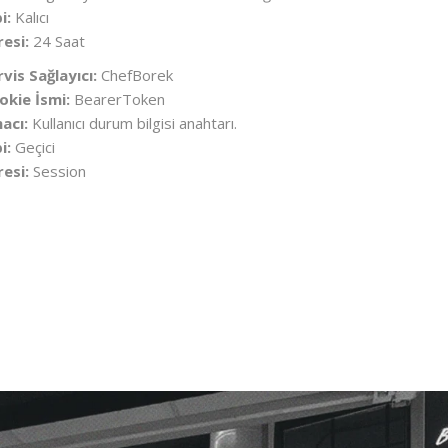
i:
Kalıcı
resi:
24 Saat
rvis Sağlayıcı:
ChefBorek
okie İsmi:
BearerToken
acı:
Kullanıcı durum bilgisi anahtarı.
i:
Geçici
resi:
Session