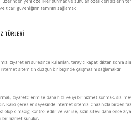
si üzerinden yeni özellikler sunmak ve sunulan özellikleri sizlerin te
 ve ticari güvenliğinin teminini sağlamak.
EZ TÜRLERİ
izi ziyaretleri süresince kullanılan, tarayıcı kapatıldıktan sonra sil
 internet sitemizin düzgün bir biçimde çalışmasını sağlamaktır.
artırmak, ziyaretçilerimize daha hızlı ve iyi bir hizmet sunmak, sizi m
dir. Kalıcı çerezler sayesinde internet sitemizi cihazınızla birden 
olup olmadığı kontrol edilir ve var ise, sizin siteyi daha önce ziyaret
i bir hizmet sunulur.