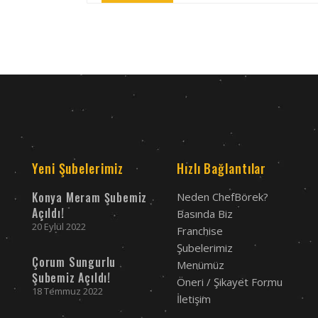
Directions
Aksaray Merkez
Coğlaki Mh. Kurtuluş Cd.
Merkez, Aksaray
07:30 - 17:00
Mon, Tues, Wed, Thur, Fri, Sat, Sun
Directions
Yeni Şubelerimiz
Hızlı Bağlantılar
Konya Meram Şubemiz
Kırşehir Merkez
Neden ChefBörek?
Açıldı!
Basında Biz
Yenice Mh. Atatürk Cd. Haz Apt. No: 23/1
20 Eylül 2022
Merkez, Kırşehir
Franchise
+90 386 214 11 56
Şubelerimiz
Çorum Sungurlu
Menümüz
07:30 - 17:00
Şubemiz Açıldı!
Öneri / Şikayet Formu
Mon, Tues, Wed, Thur, Fri, Sat, Sun
18 Temmuz 2022
İletişim
Directions