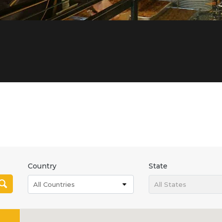
Country
State
All Countries
All States