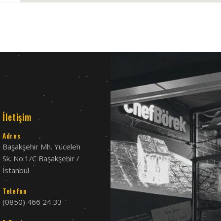
İletişim
Adres
Başakşehir Mh. Yücelen
5
Sk. No:1/C Başakşehir /
İstanbul
Telefon
(0850) 466 24 33