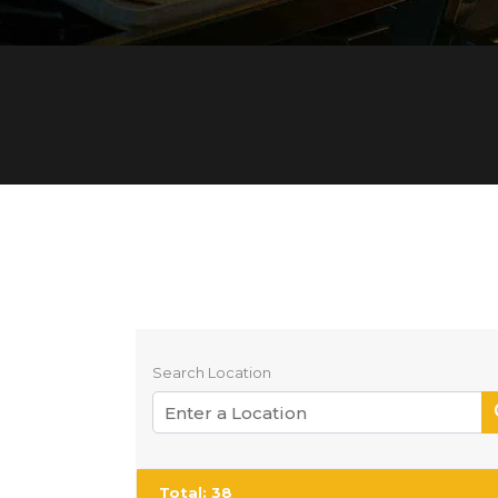
Search Location
Total:
38