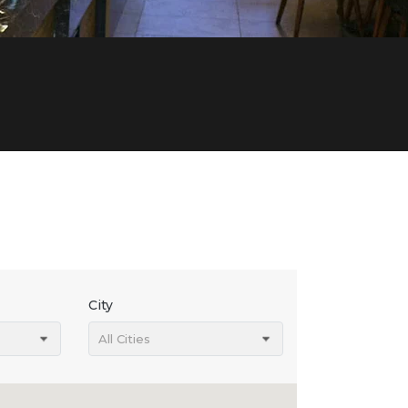
City
All Cities