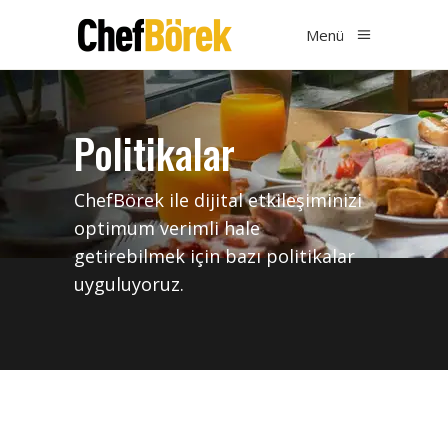
Menü
Politikalar
ChefBörek ile dijital etkileşiminizi
optimum verimli hale
getirebilmek için bazı politikalar
uyguluyoruz.