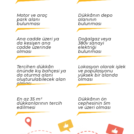
Motor ve araç
Dükkânın depo
park alanı
alanının
bulunması
bulunması
Ana cadde üzeri ya
Doğalgaz veya
da kesişen ana
380v sanayi
cadde üzerinde
elektriği
olması
bulunması
Tercihen dükkân
Lokasyon olarak işlek
önünde kış bahçesi ya
ve popülasyonu
da oturma alanı
yüksek bir alanda
oluşturulabilecek alan
olması
olması
En az 35 m²
Dükkânın ön
dükkanlarının tercih
cephesinin 5m
edilmesi
ve üzeri olması