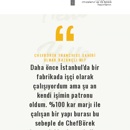
imzalanır ve ilk börek
hazırlanır.
“
HİBİ
CHEFBÖREK FRANCHISE SAHİBİ
CHE
U?
OLMAK KAZANÇLI MI?
O
n
Daha önce İstanbul'da bir
bir
fabrikada işçi olarak
an
i bazı
çalışıyordum ama şu an
müşte
eğini
kendi işimin patronu
insa
e öyle
oldum. %100 kar marjı ile
özled
nkü
çalışan bir yapı burası bu
bi
. İşte
sebeple de ChefBörek
ChefB