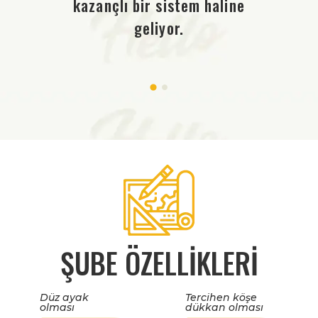
hise
kazançlı bir sistem haline
Che
bir
geliyor.
ol
ŞUBE ÖZELLİKLERİ
Düz ayak
Tercihen köşe
olması
dükkan olması