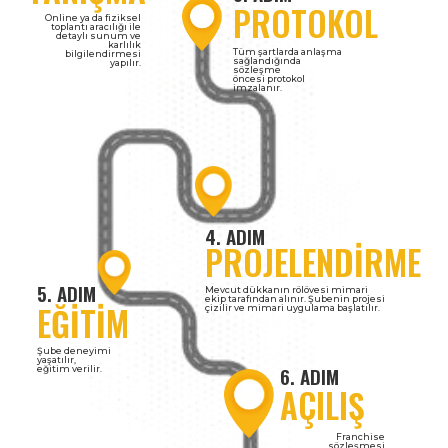
PROTOKOL
Online ya da fiziksel
toplantı aracılığı ile
detaylı sunum ve
karlılık
Tüm şartlarda anlaşma
bilgilendirmesi
sağlandığında
yapılır.
sözleşme
öncesi protokol
imzalanır.
4. ADIM
PROJELENDİRME
5. ADIM
Mevcut dükkanın rölövesi mimari
ekip tarafından alınır. Şubenin projesi
EĞİTİM
çizilir ve mimari uygulama başlatılır.
Şube deneyimi
yaşatılır,
6. ADIM
eğitim verilir.
AÇILIŞ
Franchise
sözleşmesi