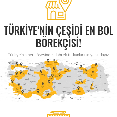
TÜRKİYE’NİN ÇEŞİDİ EN BOL
BÖREKÇİSİ!
Türkiye'nin her köşesindeki börek tutkunlarının yanındayız.