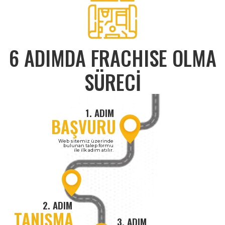
6 ADIMDA FRACHISE OLMA
SÜRECİ
1. ADIM
BAŞVURU
Web sitemiz üzerinde
bulunan talep formu
ile ilk adım atılır.
2. ADIM
TANIŞMA
3. ADIM